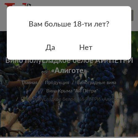
Вам больше 18-ти лет?
Да
Нет
Вино полусладкое белое АЙ-ПЕТРИ
«Алиготе»
Главная
Продукция
Виноградные вина
Вина Крыма "Ай-Петри"
Вино полусладкое белое АЙ-ПЕТРИ «Алиготе»