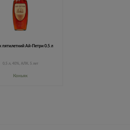
 пятилетний Ай-Петри 0.5 л
0,5 л, 40%, АЛК. 5 лет
Коньяк